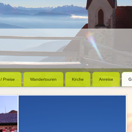
 / Preise
Wandertouren
Kirche
Anreise
G