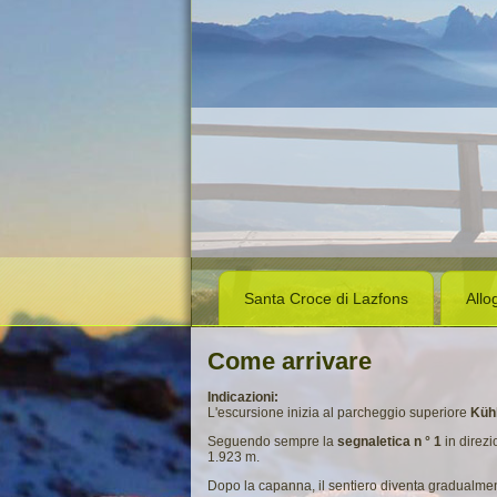
Santa Croce di Lazfons
Allo
Come arrivare
Indicazioni:
L'escursione inizia al parcheggio superiore
Küh
Seguendo sempre la
segnaletica n ° 1
in direzi
1.923 m.
Dopo la capanna, il sentiero diventa gradualment