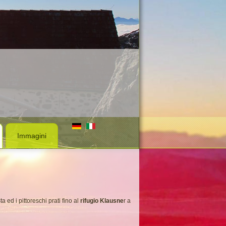
Immagini
 ed i pittoreschi prati fino al
rifugio Klausne
r a