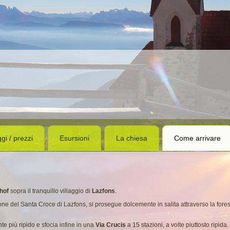
ggi / prezzi
Esursioni
La chiesa
Come arrivare
hof
sopra il tranquillo villaggio di
Lazfons
.
one del Santa Croce di Lazfons, si prosegue dolcemente in salita attraverso la foresta
e più ripido e sfocia infine in una
Via Crucis
a 15 stazioni, a volte piuttosto ripida.